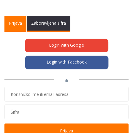
Primary tabs
Prijava
(active
Zaboravljena šifra
tab)
Login with Google
Login with Facebook
ili