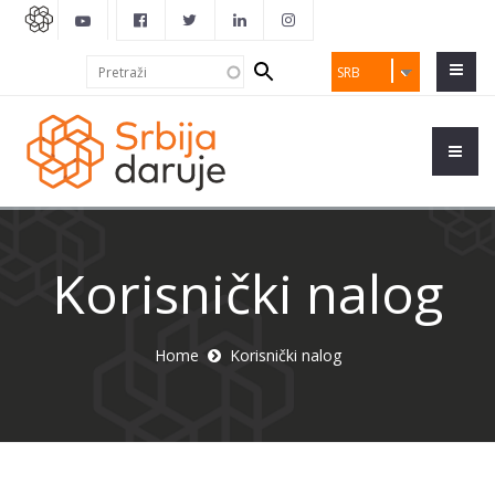
Search
Pretraži
SRB
form
Korisnički nalog
Home
Korisnički nalog