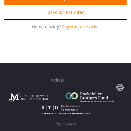
Zaboravljena šifra?
Nemate nalog?
Registrujte se ovde.
Podržali
Realizovao