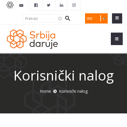
Search
Pretraži
SRB
form
Korisnički nalog
Home
Korisnički nalog