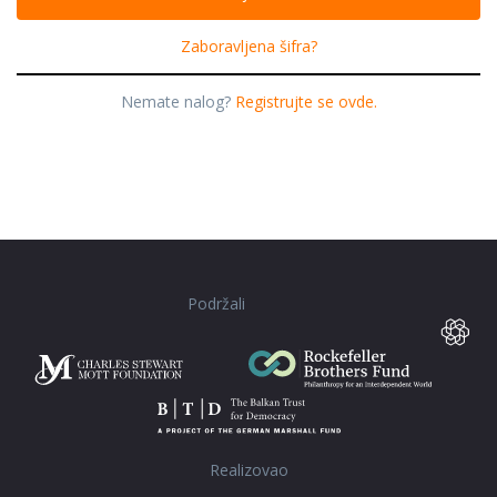
Zaboravljena šifra?
Nemate nalog?
Registrujte se ovde.
Podržali
Realizovao