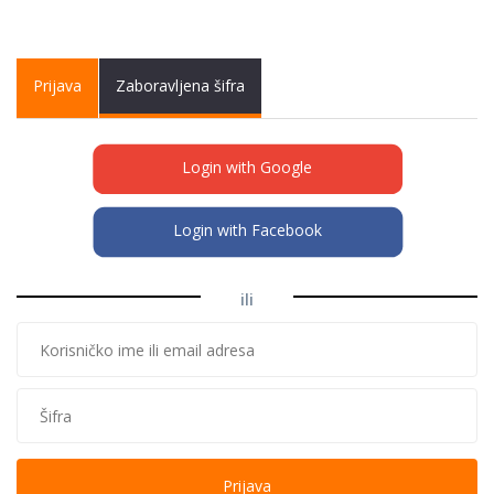
Primary tabs
Prijava
(active
Zaboravljena šifra
tab)
Login with Google
Login with Facebook
ili