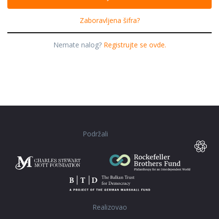
Zaboravljena šifra?
Nemate nalog?
Registrujte se ovde.
Podržali
Realizovao