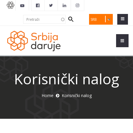
Search
Pretraži
SRB
form
Korisnički nalog
Home
Korisnički nalog