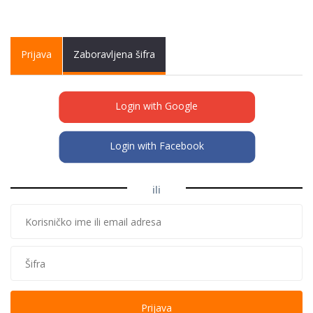
Primary tabs
Prijava
(active
Zaboravljena šifra
tab)
Login with Google
Login with Facebook
ili