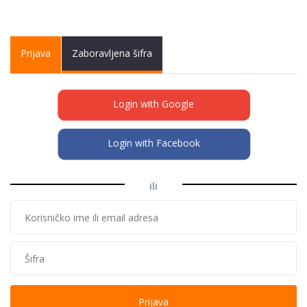
Primary tabs
Prijava
(active
Zaboravljena šifra
tab)
Login with Google
Login with Facebook
ili