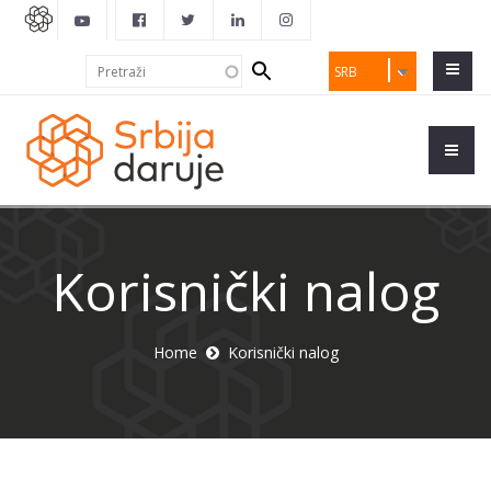
Search
Pretraži
SRB
form
Korisnički nalog
Home
Korisnički nalog