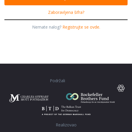
Zaboravljena šifra?
Nemate nalog?
Registrujte se ovde.
Podržali
Realizovao