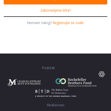
Zaboravljena šifra?
Nemate nalog?
Registrujte se ovde.
Podržali
Realizovao