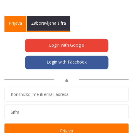
Primary tabs
Prijava
(active
Zaboravljena šifra
tab)
Login with Google
Login with Facebook
ili