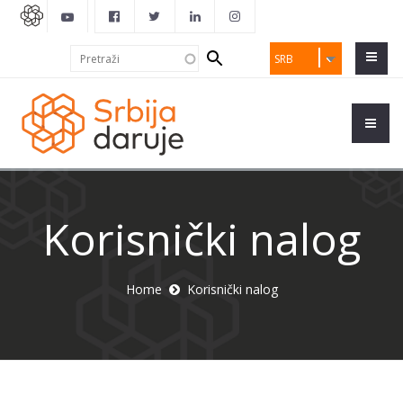
Search
Pretraži
SRB
form
Korisnički nalog
Home
Korisnički nalog