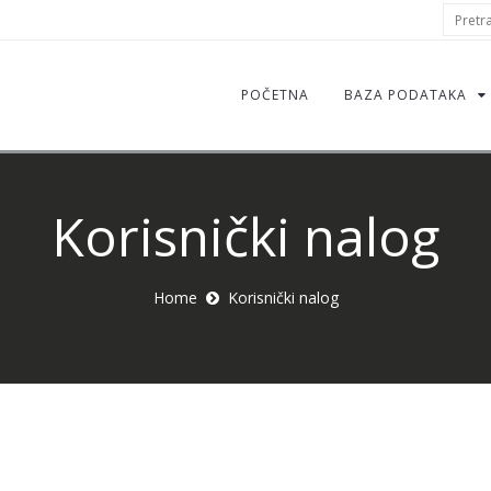
S
Pretraž
f
POČETNA
BAZA PODATAKA
Korisnički nalog
Home
Korisnički nalog