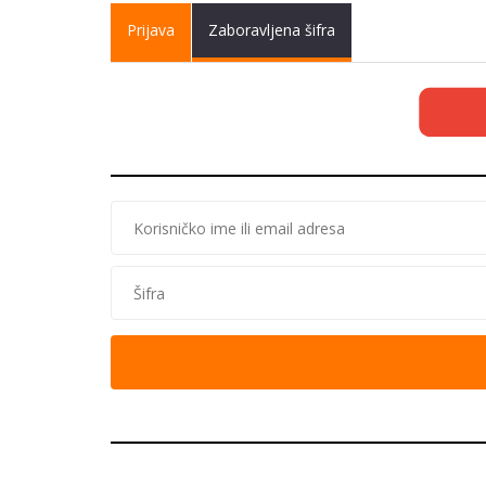
Primary tabs
Prijava
(active
Zaboravljena šifra
tab)