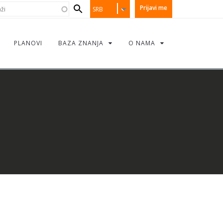
earch
i
Prijavi me
SRB
orm
PLANOVI
BAZA ZNANJA
O NAMA