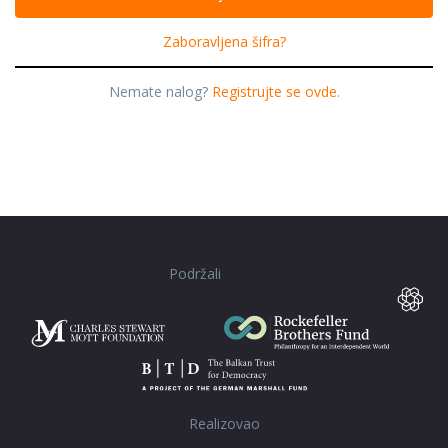
Zaboravljena šifra?
Nemate nalog?
Registrujte se ovde.
Podržali
Realizovao