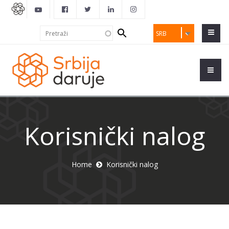
Search
Pretraži
SRB
form
Korisnički nalog
Home
Korisnički nalog