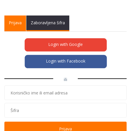
Primary tabs
Prijava
(active
Zaboravljena šifra
tab)
Login with Google
Login with Facebook
ili