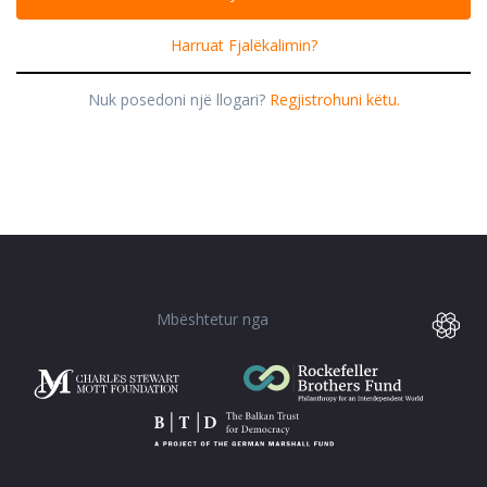
Harruat Fjalëkalimin?
Nuk posedoni një llogari?
Regjistrohuni këtu.
Mbështetur nga