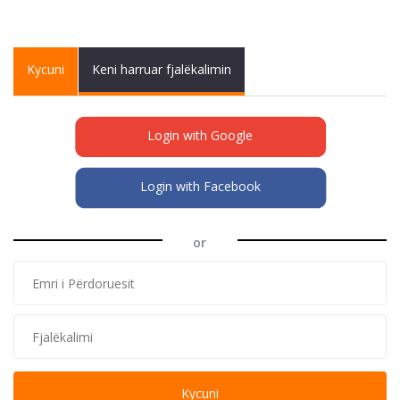
Primary tabs
Kycuni
(active
Keni harruar fjalëkalimin
tab)
Login with Google
Login with Facebook
or