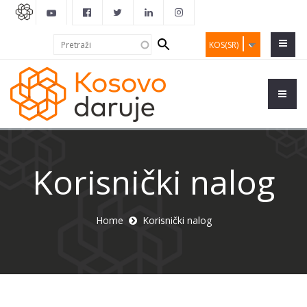
Search
Pretraži
KOS(SR)
form
Korisnički nalog
Home
Korisnički nalog