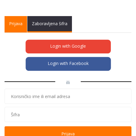
Primary tabs
Prijava
(active
Zaboravljena šifra
tab)
Login with Google
Login with Facebook
ili