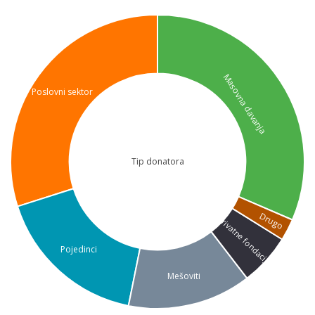
Masovna davanja
Poslovni sektor
Tip donatora
Drugo
Privatne fondacije
Pojedinci
Mešoviti