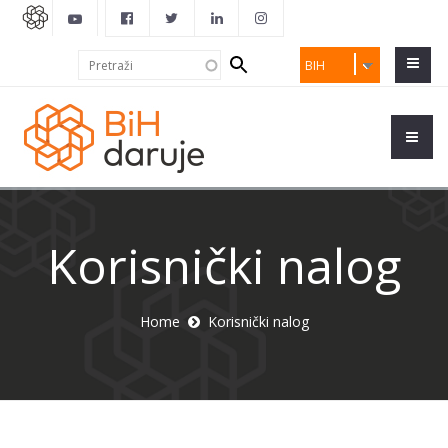
Search
Pretraži
BIH
form
Korisnički nalog
Home
Korisnički nalog