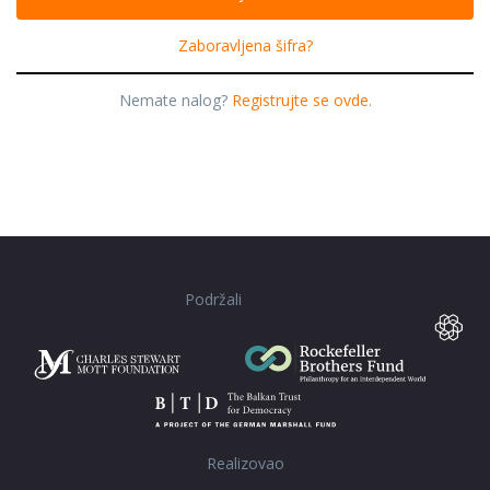
Zaboravljena šifra?
Nemate nalog?
Registrujte se ovde.
Podržali
Realizovao