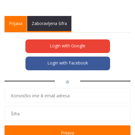
Primary tabs
Prijava
(active
Zaboravljena šifra
tab)
Login with Google
Login with Facebook
ili