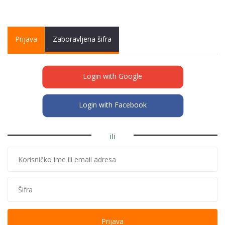
Primary tabs
Prijava
(active
Zaboravljena šifra
tab)
Login with Google
Login with Facebook
ili