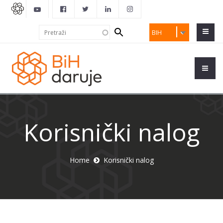
Search
Pretraži
BIH
form
Korisnički nalog
Home
Korisnički nalog