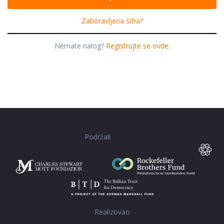
Zaboravljena šifra?
Nemate nalog?
Registrujte se ovde.
Podržali
Realizovao