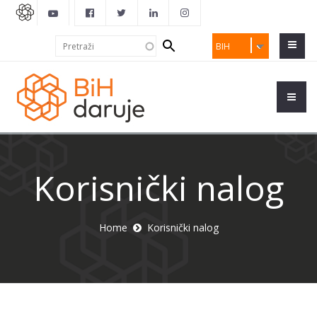
Search
Pretraži
BIH
form
Korisnički nalog
Home
Korisnički nalog