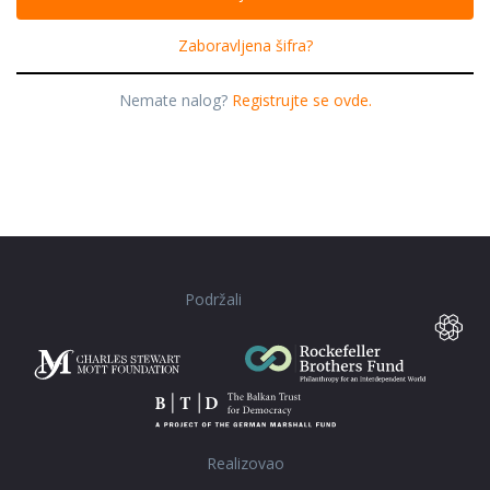
Zaboravljena šifra?
Nemate nalog?
Registrujte se ovde.
Podržali
Realizovao