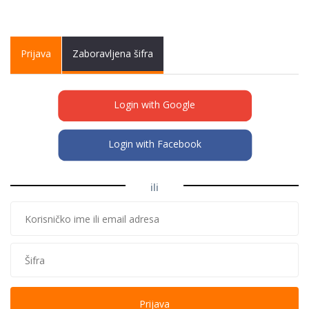
Primary tabs
Prijava
(active
Zaboravljena šifra
tab)
Login with Google
Login with Facebook
ili